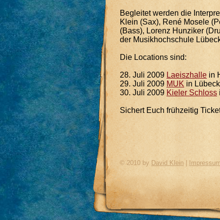
Begleitet werden die Interpr
Klein (Sax), René Mosele (P
(Bass), Lorenz Hunziker (Dru
der Musikhochschule Lübeck 
Die Locations sind:
28. Juli 2009
Laeiszhalle
in
29. Juli 2009
MUK
in Lübec
30. Juli 2009
Kieler Schloss
Sichert Euch frühzeitig Ticke
© 2010 by
David Klein
|
Impressu